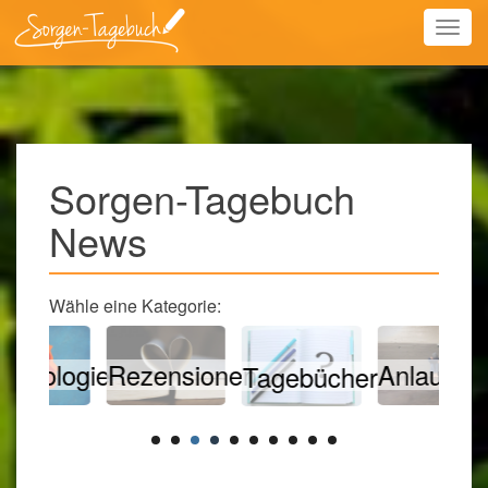
Togg
navig
Sorgen-Tagebuch
News
Wähle eine Kategorie:
logie
Fe
Rezensionen
Anlaufstellen
Tagebücher