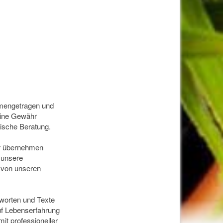
mmengetragen und
keine Gewähr
ische Beratung.
ir übernehmen
 unsere
d von unseren
tworten und Texte
auf Lebenserfahrung
it professioneller