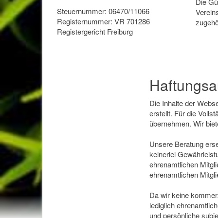
Die Gü
Steuernummer: 06470/11066
Verein
Registernummer: VR 701286
zugehö
Registergericht Freiburg
Haftungsa
Die Inhalte der Webs
erstellt. Für die Voll
übernehmen. Wir biet
Unsere Beratung erse
keinerlei Gewährleis
ehrenamtlichen Mitgl
ehrenamtlichen Mitgl
Da wir keine kommerz
lediglich ehrenamtlic
und persönliche subje