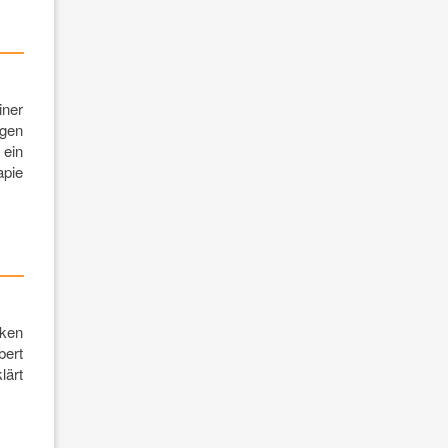
iner
ngen
ein
apie
nken
bert
lärt