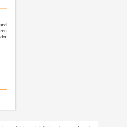
 und
eren
oder