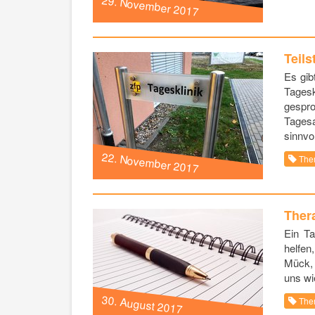
29. November 2017
Teils
Es gib
Tagesk
gespr
Tages
sinnvol
22. November 2017
The
Ther
Ein T
helfen
Mück,
uns wi
30. August 2017
The