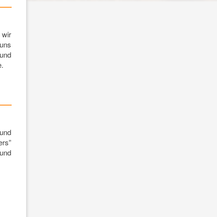
 wir
 uns
 und
e.
 und
ers”
 und