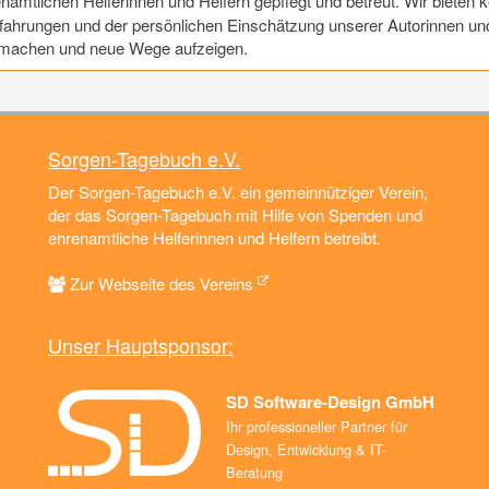
mtlichen Helferinnen und Helfern gepflegt und betreut. Wir bieten k
ahrungen und der persönlichen Einschätzung unserer Autorinnen und A
t machen und neue Wege aufzeigen.
Sorgen-Tagebuch e.V.
Der Sorgen-Tagebuch e.V. ein gemeinnütziger Verein,
der das Sorgen-Tagebuch mit Hilfe von Spenden und
ehrenamtliche Helferinnen und Helfern betreibt.
Zur Webseite des Vereins
Unser Hauptsponsor:
SD Software-Design GmbH
Ihr professioneller Partner für
Design, Entwicklung & IT-
Beratung