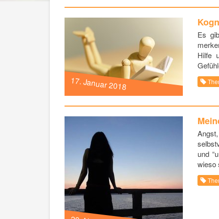
Kogni
Es gib
merken
Hilfe
Gefühl
17. Januar 2018
The
Meine
Angst
selbst
und “u
wieso 
The