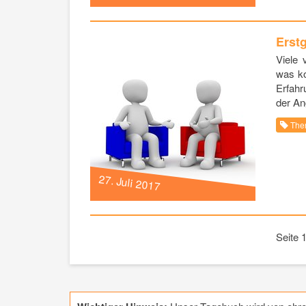
Erst
Viele 
was ko
Erfahr
der An
The
27. Juli 2017
Seite 