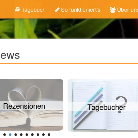
Tagebuch
So funktioniert's
Über un
News
Anlaufstellen
Tagebücher