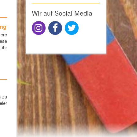
Wir auf Social Media
ung
sere
iese
 ihr
n zu
eler