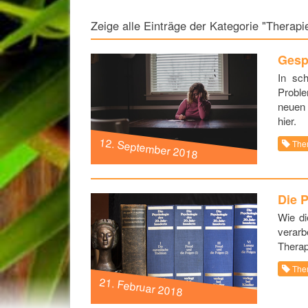
Zeige alle Einträge der Kategorie "Therapi
Gesp
In sc
Probl
neuen 
hier.
12. September 2018
The
Die 
Wie di
verarb
Therapi
The
21. Februar 2018