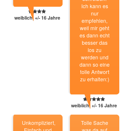
Ich kann es
nur
weiblich, +/- 16 Jahre
empfehlen,
weil mir geht
es dann echt
besser das
los zu
werden und
dann so eine
tolle Antwort
zu erhalten:)
weiblich, +/- 16 Jahre
Unkompliziert,
Tolle Sache
Einfach und
was da auf