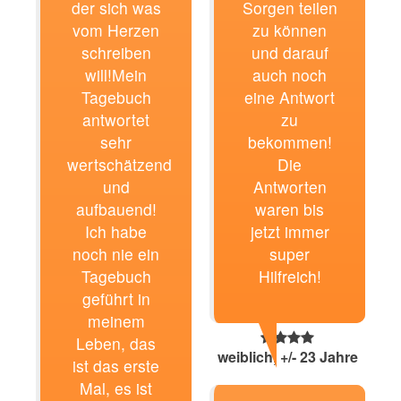
der sich was
Sorgen teilen
vom Herzen
zu können
schreiben
und darauf
will!Mein
auch noch
Tagebuch
eine Antwort
antwortet
zu
sehr
bekommen!
wertschätzend
Die
und
Antworten
aufbauend!
waren bis
Ich habe
jetzt immer
noch nie ein
super
Tagebuch
Hilfreich!
geführt in
meinem
Leben, das
weiblich, +/- 23 Jahre
ist das erste
Mal, es ist