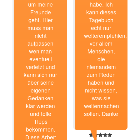
um meine
habe. Ich
Freunde
kann dieses
geht. Hier
Tagebuch
muss man
echt nur
nicht
weiterempfehlen,
aufpassen
vor allem
wen man
Menschen,
eventuell
die
verletzt und
niemandem
kann sich nur
zum Reden
über seine
haben und
eigenen
nicht wissen,
Gedanken
was sie
klar werden
weitermachen
und tolle
sollen. Danke
Tipps
bekommen.
Diese Arbeit