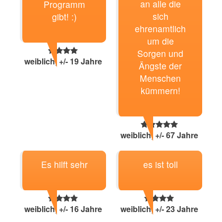
an alle die
Programm
sich
gibt! :)
ehrenamtlich
um die
Sorgen und
weiblich, +/- 19 Jahre
Ängste der
Menschen
kümmern!
weiblich, +/- 67 Jahre
Es hilft sehr
es ist toll
weiblich, +/- 16 Jahre
weiblich, +/- 23 Jahre