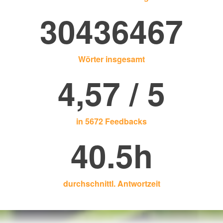
30436467
Wörter insgesamt
4,57 / 5
in 5672 Feedbacks
40.5h
durchschnittl. Antwortzeit