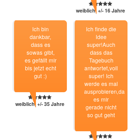
weiblich, +/- 16 Jahre
Ich bin
Ich finde die
dankbar,
Idee
dass es
super!Auch
sowas gibt,
dass das
es gefällt mir
Tagebuch
bis jetzt echt
antwortet,voll
gut :)
super! Ich
werde es mal
ausprobieren,da
es mir
weiblich, +/- 35 Jahre
gerade nicht
so gut geht