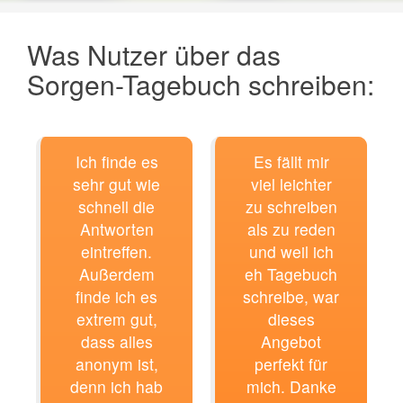
Was Nutzer über das
Sorgen-Tagebuch schreiben:
Ich finde es
Es fällt mir
sehr gut wie
viel leichter
schnell die
zu schreiben
Antworten
als zu reden
eintreffen.
und weil ich
Außerdem
eh Tagebuch
finde ich es
schreibe, war
extrem gut,
dieses
dass alles
Angebot
anonym ist,
perfekt für
denn ich hab
mich. Danke