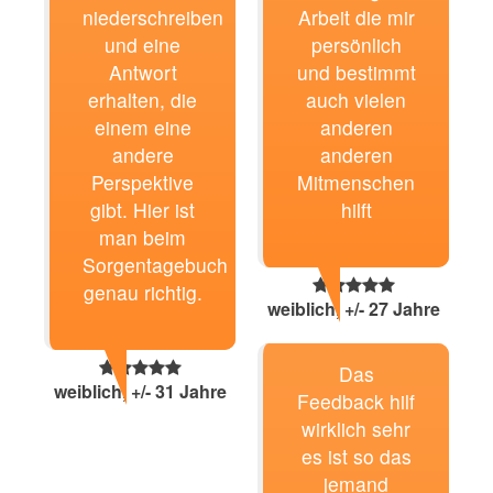
niederschreiben
Arbeit die mir
und eine
persönlich
Antwort
und bestimmt
erhalten, die
auch vielen
einem eine
anderen
andere
anderen
Perspektive
Mitmenschen
gibt. Hier ist
hilft
man beim
Sorgentagebuch
genau richtig.
weiblich, +/- 27 Jahre
Das
weiblich, +/- 31 Jahre
Feedback hilf
wirklich sehr
es ist so das
jemand