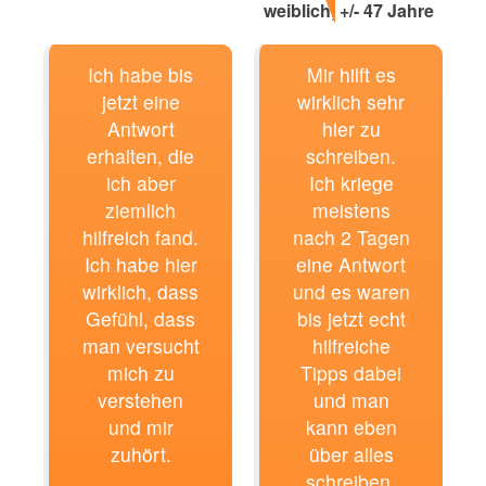
weiblich, +/- 47 Jahre
Ich habe bis
Mir hilft es
jetzt eine
wirklich sehr
Antwort
hier zu
erhalten, die
schreiben.
ich aber
Ich kriege
ziemlich
meistens
hilfreich fand.
nach 2 Tagen
Ich habe hier
eine Antwort
wirklich, dass
und es waren
Gefühl, dass
bis jetzt echt
man versucht
hilfreiche
mich zu
Tipps dabei
verstehen
und man
und mir
kann eben
zuhört.
über alles
schreiben.