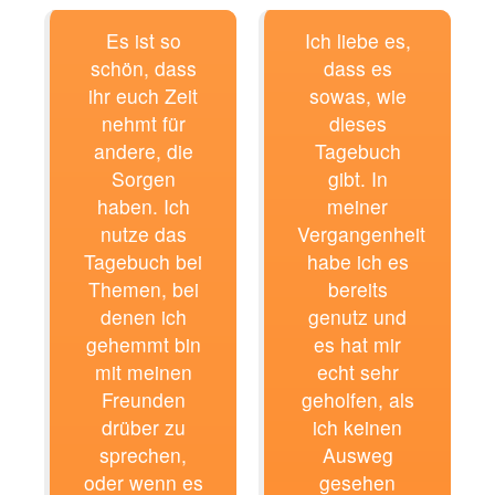
Es ist so
Ich liebe es,
schön, dass
dass es
ihr euch Zeit
sowas, wie
nehmt für
dieses
andere, die
Tagebuch
Sorgen
gibt. In
haben. Ich
meiner
nutze das
Vergangenheit
Tagebuch bei
habe ich es
Themen, bei
bereits
denen ich
genutz und
gehemmt bin
es hat mir
mit meinen
echt sehr
Freunden
geholfen, als
drüber zu
ich keinen
sprechen,
Ausweg
oder wenn es
gesehen