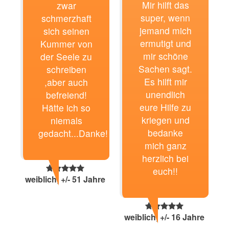
Mir hilft das
zwar
super, wenn
schmerzhaft
jemand mich
sich seinen
ermutigt und
Kummer von
mir schöne
der Seele zu
Sachen sagt.
schreiben
Es hilft mir
,aber auch
unendlich
befreiend!
eure Hilfe zu
Hätte ich so
kriegen und
niemals
bedanke
gedacht...Danke!
mich ganz
herzlich bei
euch!!
weiblich, +/- 51 Jahre
weiblich, +/- 16 Jahre