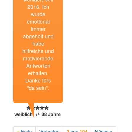
2016. Ich
wurde
emotional
immer
abgeholt und
habe
hilfreiche und
motivierende
Antworten
erhalten.
Danke fürs
"da sein".
weiblich, +/- 38 Jahre
«
Erste
Vorherige
3
von
104
Nächste