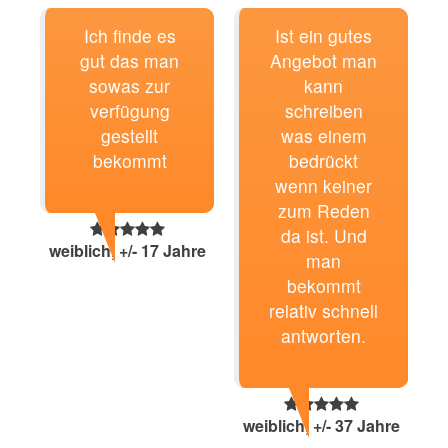
Ich finde es
Ist ein gutes
gut das man
Angebot man
sowas zur
kann
verfügung
schreiben
gestellt
was einem
bekommt
bedrückt
wenn keiner
zum Reden
da ist. Und
weiblich, +/- 17 Jahre
man
bekommt
relativ schnell
antworten.
weiblich, +/- 37 Jahre