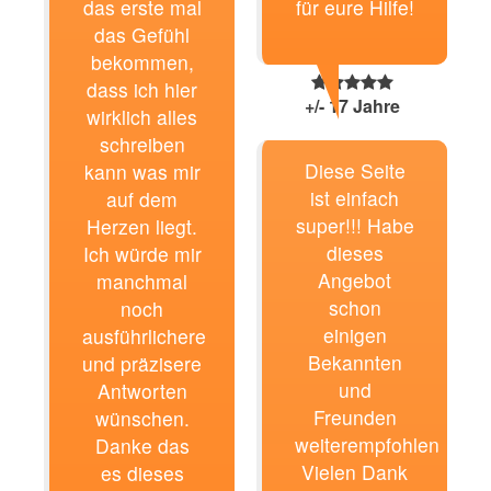
das erste mal
für eure Hilfe!
das Gefühl
bekommen,
dass ich hier
+/- 17 Jahre
wirklich alles
schreiben
Diese Seite
kann was mir
ist einfach
auf dem
super!!! Habe
Herzen liegt.
dieses
Ich würde mir
Angebot
manchmal
schon
noch
einigen
ausführlichere
Bekannten
und präzisere
und
Antworten
Freunden
wünschen.
weiterempfohlen
Danke das
Vielen Dank
es dieses