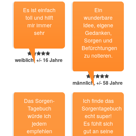
Es ist einfach
Ein
toll und hilft
wunderbare
mir immer
Idee, eigene
sehr
Gedanken,
Sorgen und
Befürchtungen
zu notieren.
weiblich, +/- 16 Jahre
männlich, +/- 58 Jahre
Das Sorgen-
Ich finde das
Tagebuch
Sorgentagebuch
würde ich
echt super!
jedem
Es fühlt sich
empfehlen
gut an seine