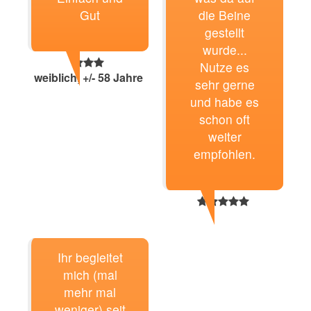
Gut
die Beine
gestellt
wurde...
Nutze es
weiblich, +/- 58 Jahre
sehr gerne
und habe es
schon oft
weiter
empfohlen.
Ihr begleitet
mich (mal
mehr mal
weniger) seit