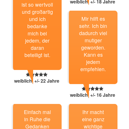
weiblich, +/- 18 Jahre
ist so wertvoll
und großartig
Mir hilft es
und ich
sehr. Ich bin
bedanke
dadurch viel
mich bei
mutiger
jedem, der
geworden.
daran
Kann es
beteiligt ist.
jedem
empfehlen.
weiblich, +/- 22 Jahre
weiblich, +/- 16 Jahre
Einfach mal
Ihr macht
in Ruhe die
eine ganz
Gedanken
wichtige