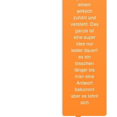
einem
wirklich
zuhört und
versteht. Das
ganze ist
eine super
Idee nur
leider dauert
es ein
bisschen
länger bis
man eine
Antwort
bekommt
aber es lohnt
sich