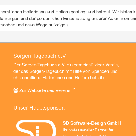
mtlichen Helferinnen und Helfern gepflegt und betreut. Wir bieten k
ahrungen und der persönlichen Einschätzung unserer Autorinnen und A
t machen und neue Wege aufzeigen.
Sorgen-Tagebuch e.V.
Der Sorgen-Tagebuch e.V. ein gemeinnütziger Verein,
der das Sorgen-Tagebuch mit Hilfe von Spenden und
ehrenamtliche Helferinnen und Helfern betreibt.
Zur Webseite des Vereins
Unser Hauptsponsor:
SD Software-Design GmbH
Ihr professioneller Partner für