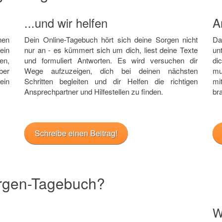
...und wir helfen
A
nen
Dein Online-Tagebuch hört sich deine Sorgen nicht
Da
ein
nur an - es kümmert sich um dich, liest deine Texte
un
en,
und formuliert Antworten. Es wird versuchen dir
di
ber
Wege aufzuzeigen, dich bei deinen nächsten
mu
ein
Schritten begleiten und dir Helfen die richtigen
mi
Ansprechpartner und Hilfestellen zu finden.
br
Schreibe einen Beitrag!
orgen-Tagebuch?
W