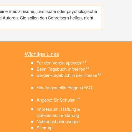
eine medizinische, juristische oder psychologische
utoren. Sie sollen den Schreibern helfen, nicht
Wichtige Links
Für den Verein spenden
Beim Tagebuch mithelfen
Sorgen-Tagebuch in der Presse
Häufig gestellte Fragen (FAQ)
Angebot für Schulen
Impressum, Haftung &
Datenschutzerklärung
Nutzungsbedingungen
Sitemap